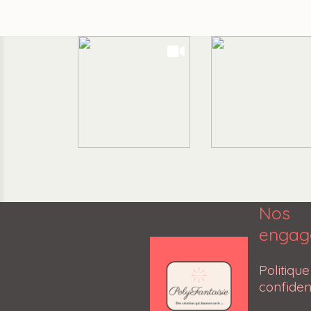
Nos
engag
Poli
confident