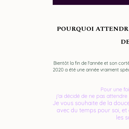
POURQUOI ATTENDRE
DE
Bientôt la fin de l'année et son cort
2020 a été une année vraiment spécia
Pour une fo
j'ai décidé de ne pas attendr
Je vous souhaite de la douce
avec
du temps pour soi,
et 
les s