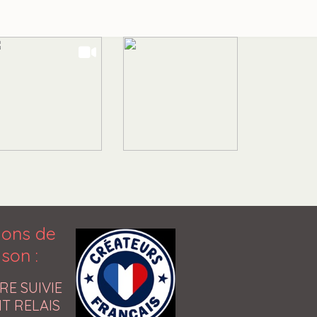
ions de
aison
:
RE SUIVIE
T RELAIS