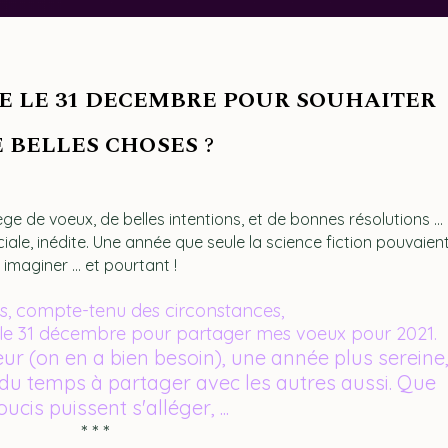
 LE 31 DECEMBRE POUR SOUHAITER
 BELLES CHOSES
?
ège de voeux, de belles intentions, et de bonnes résolutions ...
le, inédite. Une année que seule la science fiction pouvaien
imaginer ... et pourtant !
is, compte-tenu des circonstances,
e le 31 décembre pour partager mes voeux pour 2021.
ur (on en a bien besoin), une année plus sereine
du temps à partager avec les autres aussi. Que
oucis puissent s'alléger, ...
* * *