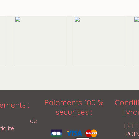
Paiements 100 %
Condit
ements :
sécurisés
:
livr
tique de
LETT
ialité
POIN