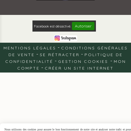
Autoriser
Facebook est désactivé.
MENTIONS LÉGALES
CONDITIONS GÉNÉRALES
DE VENTE
SE RÉTRACTER
POLITIQUE DE
CONFIDENTIALITÉ
GESTION COOKIES
MON
COMPTE
CRÉER UN SITE INTERNET
Nous utilisons des cookies pour assurer le bon fonctionnement de notre site et analyser notre trafic et pour