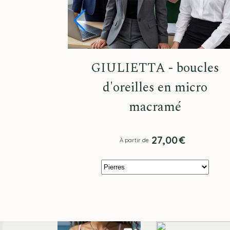
GIULIETTA - boucles
d'oreilles en micro
macramé
27,00
€
À partir de