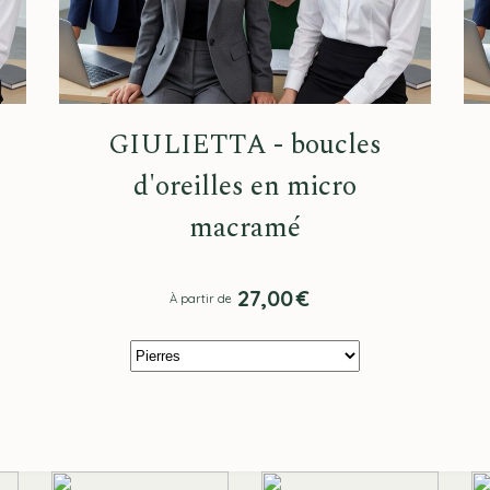
GIULIETTA - boucles
d'oreilles en micro
macramé
27,00
€
À partir de