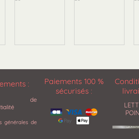
Paiements 100 %
Condit
ements :
sécurisés
:
livr
tique de
LETT
ialité
POIN
ns générales de