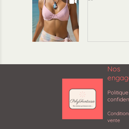
Nos
engag
Poli
confident
Conditio
vente