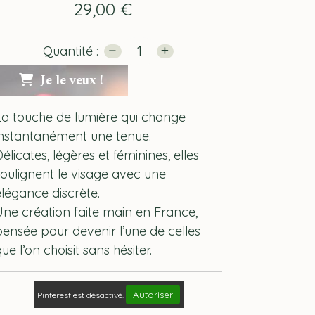
29,00
€
Quantité :
Je le veux !
La touche de lumière qui change
instantanément une tenue.
élicates, légères et féminines, elles
soulignent le visage avec une
élégance discrète.
Une création faite main en France,
pensée pour devenir l’une de celles
ue l’on choisit sans hésiter.
Autoriser
Pinterest est désactivé.