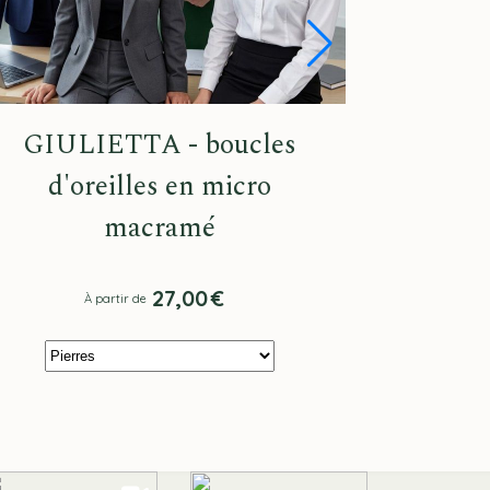
GIULIETTA - boucles
d'oreilles en micro
macramé
27,00
€
À partir de