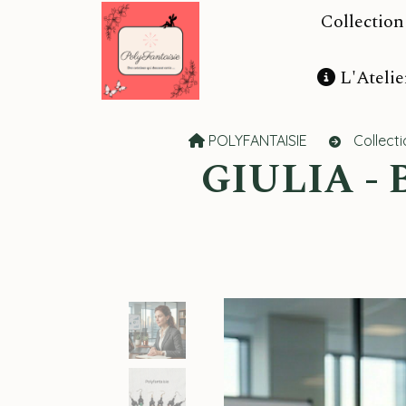
Panneau de gestion des cookies
Collectio
L'Atelie
POLYFANTAISIE
Collec
GIULIA - Boucles d'oreilles artisanales pour