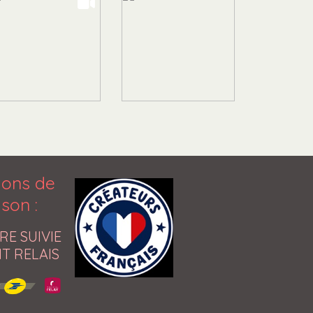
ions de
aison
:
RE SUIVIE
T RELAIS