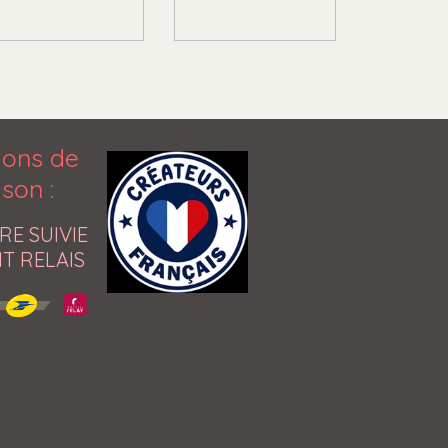
ions de
aison
:
RE SUIVIE
T RELAIS