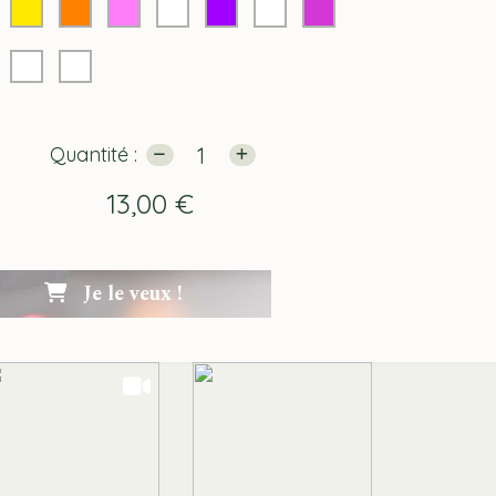
Quantité :
13,00
€
Je le veux !