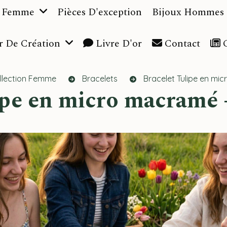
n Femme
Pièces D'exception
Bijoux Hommes
r De Création
Livre D'or
Contact
C
llection Femme
Bracelets
Bracelet Tulipe en mi
lipe en micro macramé 