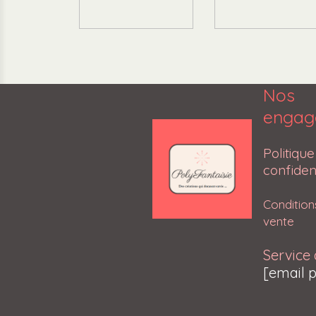
Nos
engag
Poli
confident
Conditio
vente
Service 
[email 