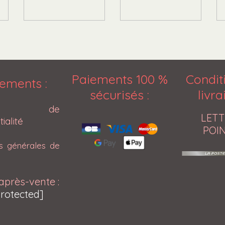
Paiements 100 %
Condit
ements :
sécurisés
:
livr
tique de
LETT
ialité
POIN
ns générales de
après-vente :
protected]