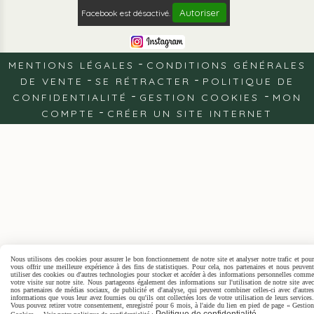
Autoriser
Facebook est désactivé.
MENTIONS LÉGALES
CONDITIONS GÉNÉRALES
DE VENTE
SE RÉTRACTER
POLITIQUE DE
CONFIDENTIALITÉ
GESTION COOKIES
MON
COMPTE
CRÉER UN SITE INTERNET
Nous utilisons des cookies pour assurer le bon fonctionnement de notre site et analyser notre trafic et pour
vous offrir une meilleure expérience à des fins de statistiques. Pour cela, nos partenaires et nous peuvent
utiliser des cookies ou d'autres technologies pour stocker et accéder à des informations personnelles comme
votre visite sur notre site. Nous partageons également des informations sur l'utilisation de notre site avec
nos partenaires de médias sociaux, de publicité et d'analyse, qui peuvent combiner celles-ci avec d'autres
informations que vous leur avez fournies ou qu'ils ont collectées lors de votre utilisation de leurs services.
Vous pouvez retirer votre consentement, enregistré pour 6 mois, à l'aide du lien en pied de page « Gestion