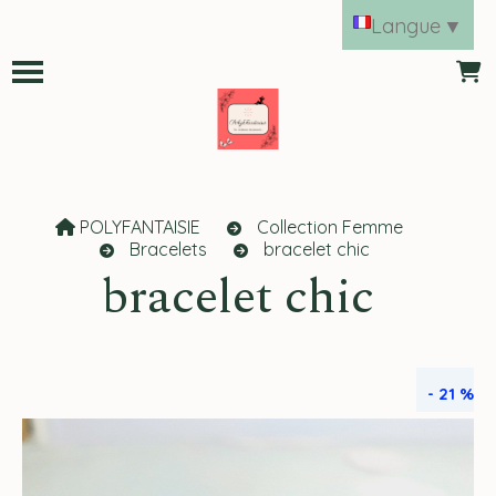
Panneau de gestion des cookies
Langue
▼
POLYFANTAISIE
Collection Femme
Bracelets
bracelet chic
bracelet chic
- 21 %