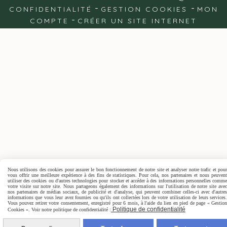
CONFIDENTIALITÉ
GESTION COOKIES
MON
COMPTE
CRÉER UN SITE INTERNET
Nous utilisons des cookies pour assurer le bon fonctionnement de notre site et analyser notre trafic et pour
vous offrir une meilleure expérience à des fins de statistiques. Pour cela, nos partenaires et nous peuvent
utiliser des cookies ou d'autres technologies pour stocker et accéder à des informations personnelles comme
votre visite sur notre site. Nous partageons également des informations sur l'utilisation de notre site avec
nos partenaires de médias sociaux, de publicité et d'analyse, qui peuvent combiner celles-ci avec d'autres
informations que vous leur avez fournies ou qu'ils ont collectées lors de votre utilisation de leurs services.
Vous pouvez retirer votre consentement, enregistré pour 6 mois, à l'aide du lien en pied de page « Gestion
Politique de confidentialité
Cookies ». Voir notre politique de confidentialité :