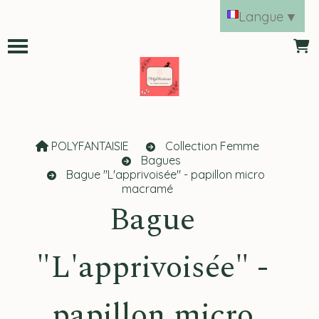
Panneau de gestion des cookies
Langue
▼
POLYFANTAISIE
Collection Femme
Bagues
Bague "L'apprivoisée" - papillon micro
macramé
Bague
"L'apprivoisée" -
papillon micro