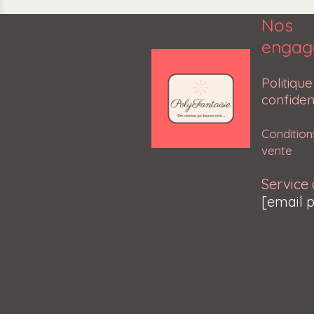
Nos
engag
Poli
confident
Conditio
vente
Service 
[email 