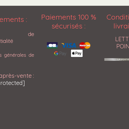
Paiements 100 %
Condit
ements :
sécurisés
:
livr
tique de
LETT
ialité
POIN
ns générales de
après-vente :
protected]