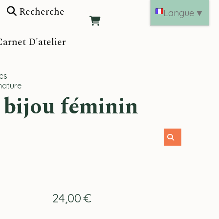
Recherche
Langue
▼
arnet D'atelier
les
 nature
24,00
€