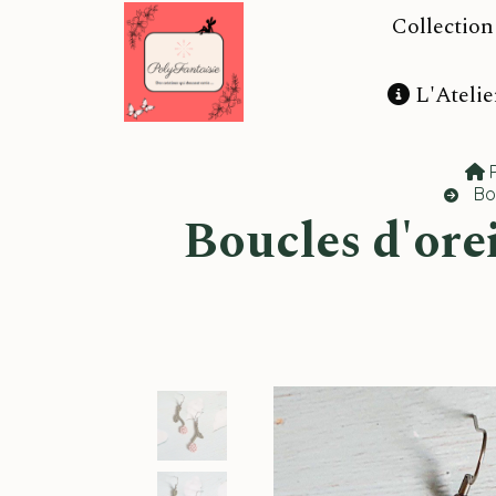
Panneau de gestion des cookies
Collectio
L'Atelie
Bo
Boucles d'oreilles "roses délicates" - bijou féminin