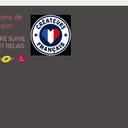
ions de
aison
:
RE SUIVIE
T RELAIS